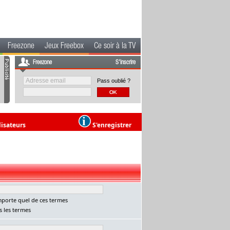
Freezone
Jeux Freebox
Ce soir à la TV
Freezone
S'inscrire
Pass oublié ?
lisateurs
S'enregistrer
porte quel de ces termes
 les termes