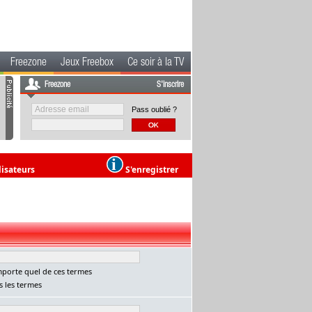
Freezone
Jeux Freebox
Ce soir à la TV
Freezone
S'inscrire
Pass oublié ?
lisateurs
S'enregistrer
porte quel de ces termes
 les termes