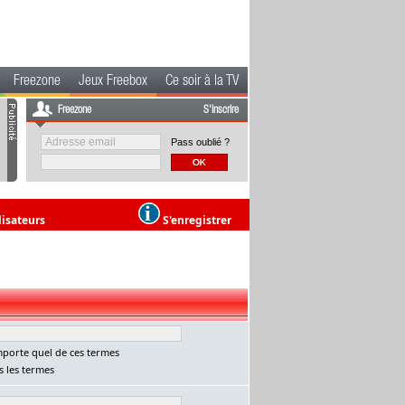
Freezone
Jeux Freebox
Ce soir à la TV
Freezone
S'inscrire
Pass oublié ?
lisateurs
S'enregistrer
porte quel de ces termes
 les termes