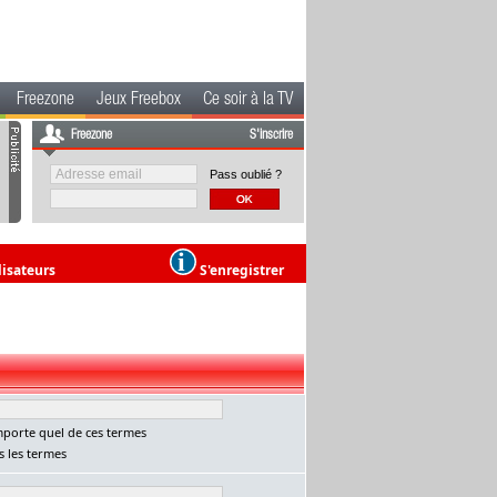
Freezone
Jeux Freebox
Ce soir à la TV
Freezone
S'inscrire
Pass oublié ?
lisateurs
S'enregistrer
porte quel de ces termes
 les termes