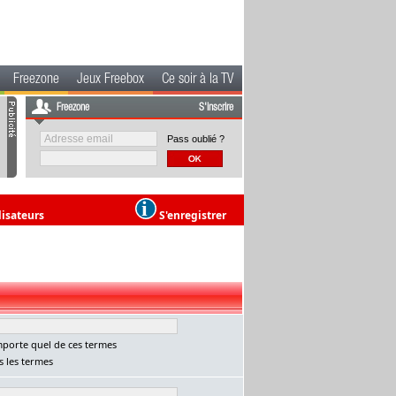
Freezone
Jeux Freebox
Ce soir à la TV
Freezone
S'inscrire
Pass oublié ?
lisateurs
S'enregistrer
porte quel de ces termes
 les termes