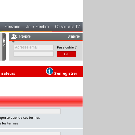
Freezone
Jeux Freebox
Ce soir à la TV
Freezone
S'inscrire
Pass oublié ?
lisateurs
S'enregistrer
porte quel de ces termes
 les termes