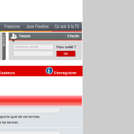
Freezone
Jeux Freebox
Ce soir à la TV
Freezone
S'inscrire
Pass oublié ?
lisateurs
S'enregistrer
porte quel de ces termes
 les termes