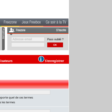
Freezone
Jeux Freebox
Ce soir à la TV
Freezone
S'inscrire
Pass oublié ?
lisateurs
S'enregistrer
porte quel de ces termes
 les termes