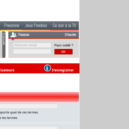
Freezone
Jeux Freebox
Ce soir à la TV
Freezone
S'inscrire
Pass oublié ?
lisateurs
S'enregistrer
porte quel de ces termes
 les termes