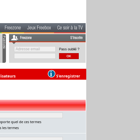
Freezone
Jeux Freebox
Ce soir à la TV
Freezone
S'inscrire
Pass oublié ?
lisateurs
S'enregistrer
porte quel de ces termes
 les termes