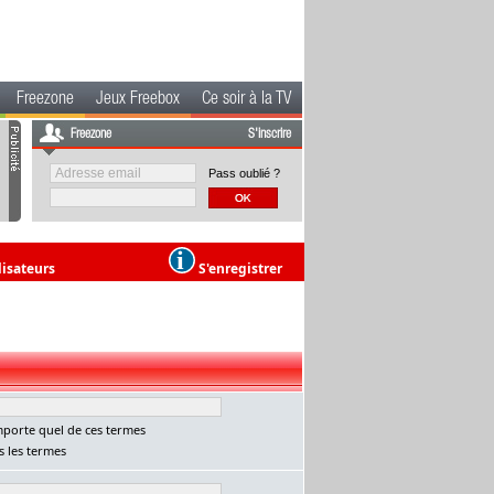
Freezone
Jeux Freebox
Ce soir à la TV
Freezone
S'inscrire
Pass oublié ?
lisateurs
S'enregistrer
porte quel de ces termes
 les termes