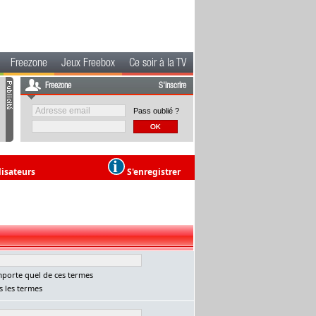
Freezone
Jeux Freebox
Ce soir à la TV
Freezone
S'inscrire
Pass oublié ?
lisateurs
S'enregistrer
porte quel de ces termes
 les termes