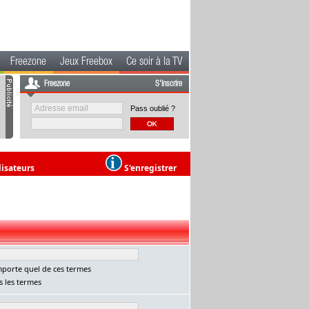
Freezone
Jeux Freebox
Ce soir à la TV
Freezone
S'inscrire
Pass oublié ?
lisateurs
S'enregistrer
porte quel de ces termes
 les termes