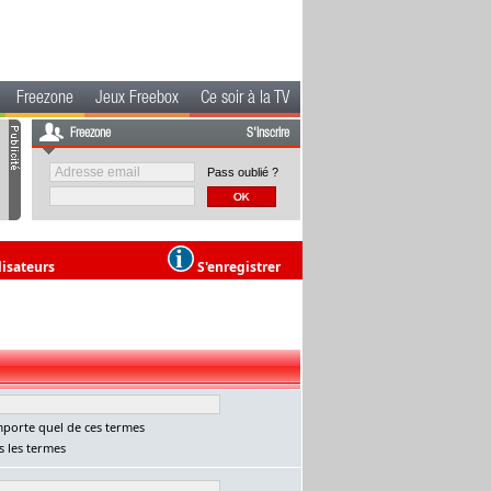
Freezone
Jeux Freebox
Ce soir à la TV
Freezone
S'inscrire
Pass oublié ?
lisateurs
S'enregistrer
porte quel de ces termes
 les termes