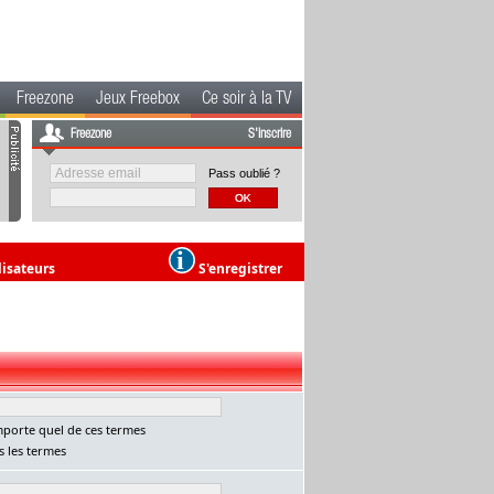
Freezone
Jeux Freebox
Ce soir à la TV
Freezone
S'inscrire
Pass oublié ?
lisateurs
S'enregistrer
porte quel de ces termes
 les termes