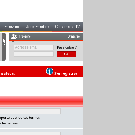
Freezone
Jeux Freebox
Ce soir à la TV
Freezone
S'inscrire
Pass oublié ?
lisateurs
S'enregistrer
porte quel de ces termes
 les termes