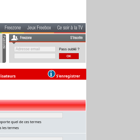
Freezone
Jeux Freebox
Ce soir à la TV
Freezone
S'inscrire
Pass oublié ?
lisateurs
S'enregistrer
porte quel de ces termes
 les termes