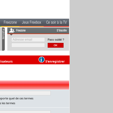
Freezone
Jeux Freebox
Ce soir à la TV
Freezone
S'inscrire
Pass oublié ?
lisateurs
S'enregistrer
porte quel de ces termes
 les termes