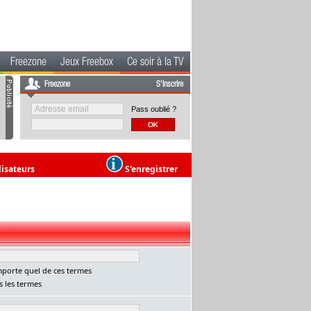
Freezone
Jeux Freebox
Ce soir à la TV
Freezone
S'inscrire
Pass oublié ?
lisateurs
S'enregistrer
porte quel de ces termes
 les termes