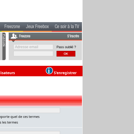
Freezone
Jeux Freebox
Ce soir à la TV
Freezone
S'inscrire
Pass oublié ?
lisateurs
S'enregistrer
porte quel de ces termes
 les termes