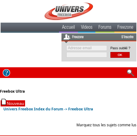
Accueil
Videos
Forums
Freezone
Freezone
S'inscrire
Pass oublié ?
Freebox Ultra
Univers Freebox Index du Forum
Freebox Ultra
->
Marquez tous les sujets comme lus