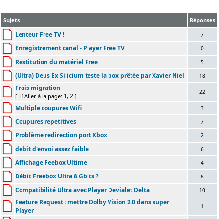
Sujets
Réponses
Lenteur Free TV !
7
Enregistrement canal - Player Free TV
0
Restitution du matériel Free
5
(Ultra) Deus Ex Silicium teste la box prêtée par Xavier Niel
18
Frais migration
22
1
2
[
Aller à la page:
,
]
Multiple coupures Wifi
3
Coupures repetitives
7
Problème redirection port Xbox
2
debit d'envoi assez faible
6
Affichage Feebox Ultime
4
Débit Freebox Ultra 8 Gbits ?
8
Compatibilité Ultra avec Player Devialet Delta
10
Feature Request : mettre Dolby Vision 2.0 dans super
1
Player