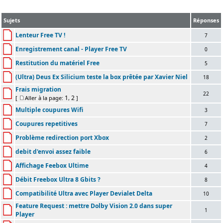
Sujets
Réponses
Lenteur Free TV !
7
Enregistrement canal - Player Free TV
0
Restitution du matériel Free
5
(Ultra) Deus Ex Silicium teste la box prêtée par Xavier Niel
18
Frais migration
22
1
2
[
Aller à la page:
,
]
Multiple coupures Wifi
3
Coupures repetitives
7
Problème redirection port Xbox
2
debit d'envoi assez faible
6
Affichage Feebox Ultime
4
Débit Freebox Ultra 8 Gbits ?
8
Compatibilité Ultra avec Player Devialet Delta
10
Feature Request : mettre Dolby Vision 2.0 dans super
1
Player