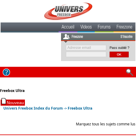
Accueil
Videos
Forums
Freezone
Freezone
S'inscrire
Pass oublié ?
Freebox Ultra
Univers Freebox Index du Forum
Freebox Ultra
->
Marquez tous les sujets comme lus