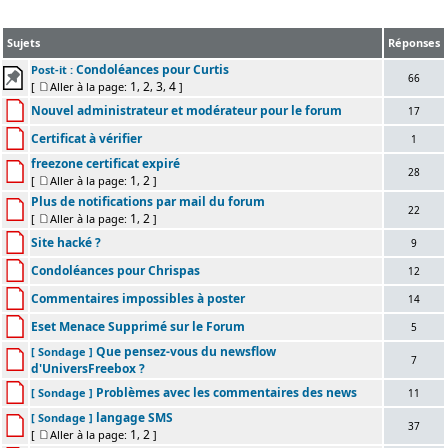
Sujets
Réponses
Condoléances pour Curtis
Post-it :
66
1
2
3
4
[
Aller à la page:
,
,
,
]
Nouvel administrateur et modérateur pour le forum
17
Certificat à vérifier
1
freezone certificat expiré
28
1
2
[
Aller à la page:
,
]
Plus de notifications par mail du forum
22
1
2
[
Aller à la page:
,
]
Site hacké ?
9
Condoléances pour Chrispas
12
Commentaires impossibles à poster
14
Eset Menace Supprimé sur le Forum
5
Que pensez-vous du newsflow
[ Sondage ]
7
d'UniversFreebox ?
Problèmes avec les commentaires des news
[ Sondage ]
11
langage SMS
[ Sondage ]
37
1
2
[
Aller à la page:
,
]