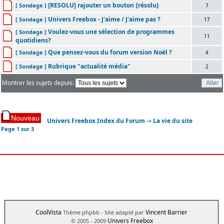
[RESOLU] rajouter un bouton {résolu}
[ Sondage ]
7
Univers Freebox - J'aime / J'aime pas ?
[ Sondage ]
17
Voulez-vous une sélection de programmes
[ Sondage ]
11
quotidiens?
Que pensez-vous du forum version Noël ?
[ Sondage ]
4
Rubrique "actualité média"
[ Sondage ]
2
Montrer les sujets depuis:
Univers Freebox Index du Forum
La vie du site
->
Page
1
sur
3
CoolVista
Vincent Barrier
Thème phpbb
- Site adapté par
Univers Freebox
© 2005 - 2009