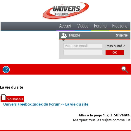
Accueil
Videos
Forums
Freezone
Freezone
S'inscrire
Pass oublié ?
La vie du site
Univers Freebox Index du Forum
La vie du site
->
2
3
Suivante
Aller à la page
1
,
,
Marquez tous les sujets comme lus