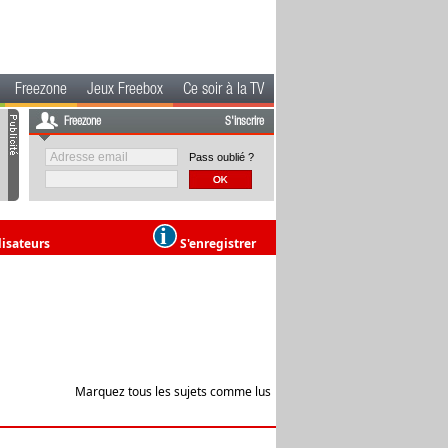
Freezone
Jeux Freebox
Ce soir à la TV
Freezone
S'inscrire
Pass oublié ?
lisateurs
S'enregistrer
Marquez tous les sujets comme lus