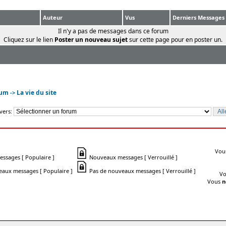
Auteur
Vus
Derniers Messages
Il n'y a pas de messages dans ce forum
Cliquez sur le lien
Poster un nouveau sujet
sur cette page pour en poster un.
rum
La vie du site
->
vers:
Vou
sages [ Populaire ]
Nouveaux messages [ Verrouillé ]
aux messages [ Populaire ]
Pas de nouveaux messages [ Verrouillé ]
V
Vous
n