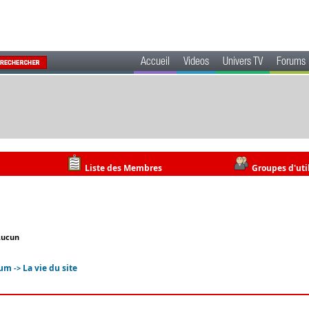
Accueil
Videos
Univers TV
Forums
Liste des Membres
Groupes d'uti
Aucun
rum
La vie du site
->