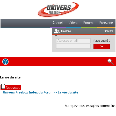
Accueil
Videos
Forums
Freezone
Freezone
S'inscrire
Pass oublié ?
La vie du site
Univers Freebox Index du Forum
La vie du site
->
Marquez tous les sujets comme lus