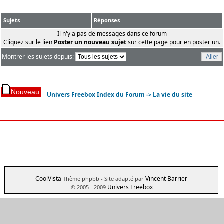
Sujets
Réponses
Il n'y a pas de messages dans ce forum
Cliquez sur le lien
Poster un nouveau sujet
sur cette page pour en poster un.
Montrer les sujets depuis:
Univers Freebox Index du Forum
La vie du site
->
CoolVista
Vincent Barrier
Thème phpbb
- Site adapté par
Univers Freebox
© 2005 - 2009