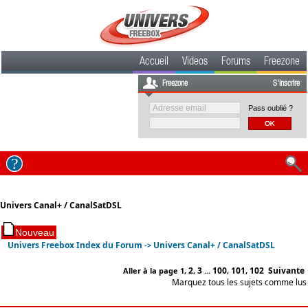
Accueil
Videos
Forums
Freezone
Freezone
S'inscrire
Pass oublié ?
Univers Canal+ / CanalSatDSL
Univers Freebox Index du Forum
Univers Canal+ / CanalSatDSL
->
2
3
100
101
102
Suivante
Aller à la page
1
,
,
...
,
,
Marquez tous les sujets comme lus