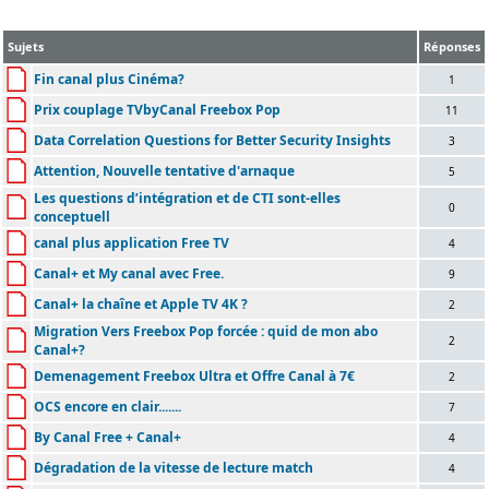
Sujets
Réponses
Fin canal plus Cinéma?
1
Prix couplage TVbyCanal Freebox Pop
11
Data Correlation Questions for Better Security Insights
3
Attention, Nouvelle tentative d'arnaque
5
Les questions d’intégration et de CTI sont-elles
0
conceptuell
canal plus application Free TV
4
Canal+ et My canal avec Free.
9
Canal+ la chaîne et Apple TV 4K ?
2
Migration Vers Freebox Pop forcée : quid de mon abo
2
Canal+?
Demenagement Freebox Ultra et Offre Canal à 7€
2
OCS encore en clair.......
7
By Canal Free + Canal+
4
Dégradation de la vitesse de lecture match
4