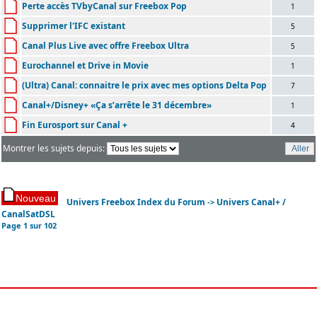
Perte accès TVbyCanal sur Freebox Pop
1
Supprimer l'IFC existant
5
Canal Plus Live avec offre Freebox Ultra
5
Eurochannel et Drive in Movie
1
(Ultra) Canal: connaitre le prix avec mes options Delta Pop
7
Canal+/Disney+ «Ça s’arrête le 31 décembre»
1
Fin Eurosport sur Canal +
4
Montrer les sujets depuis:
Univers Freebox Index du Forum
Univers Canal+ /
->
CanalSatDSL
Page
1
sur
102