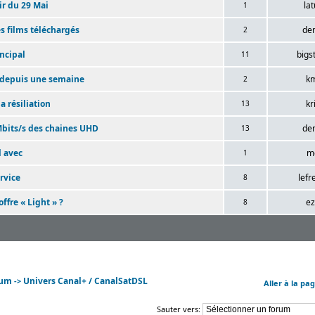
ir du 29 Mai
lat
1
es films téléchargés
den
2
incipal
bigs
11
t depuis une semaine
k
2
 résiliation
kr
13
bits/s des chaines UHD
den
13
l avec
m
1
ervice
lefr
8
ffre « Light » ?
e
8
rum
Univers Canal+ / CanalSatDSL
->
Aller à la pa
Sauter vers: