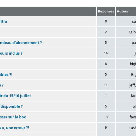
Réponses
Auteur
ltra
s
0
Kal
2
bandeau d'abonnement ?
pa
5
jours inclus ?
16
big
8
bles ?!
Bi
5
e ?
Jef
11
r du 15/16 juillet
lat
1
 disponible ?
b
5
asser sur la box
fav
13
 », une erreur ?!
rus
9