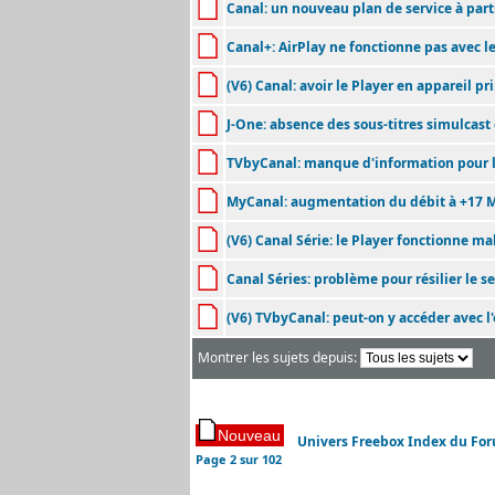
Canal: un nouveau plan de service à part
Canal+: AirPlay ne fonctionne pas avec l
(V6) Canal: avoir le Player en appareil pr
J-One: absence des sous-titres simulcas
TVbyCanal: manque d'information pour la
MyCanal: augmentation du débit à +17 M
(V6) Canal Série: le Player fonctionne ma
Canal Séries: problème pour résilier le s
(V6) TVbyCanal: peut-on y accéder avec l'o
Montrer les sujets depuis:
Univers Freebox Index du Fo
Page
2
sur
102