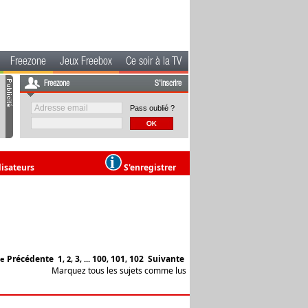
Freezone
Jeux Freebox
Ce soir à la TV
Freezone
S'inscrire
Pass oublié ?
lisateurs
S'enregistrer
Précédente
1
3
100
101
102
Suivante
ge
,
2
,
, ...
,
,
Marquez tous les sujets comme lus