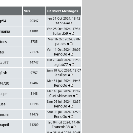
Vus
Derniers Messages
Jeu 31 Oct 2024, 18:42
ap54
20347
sap54
Ven 25 Oct 2024, 17:34
omania
11081
fullard59
Mer 16 Oct 2024, 8:06
tocs
8735
patocs
Ven 11 Oct 2024, 20:07
Jep
22174
RenoOo
Lun 26 Aoû 2024, 21:53
fab77
14747
bigfab77
Sam 10 Aoû 2024, 18:07
gFish
9757
latulipe
Mer 31 Juil 2024, 19:43
f34730
12402
RenoOo
Mar 16 Juil 2024, 11:02
ulipe
8148
CurtisNewton
Sam 06 Juil 2024, 12:37
luse
12196
RenoOo
Sam 06 Juil 2024, 12:28
ancini
11479
RenoOo
Jeu 04 Juil 2024, 14:46
hapoil
11209
Francois38
Mar 28 Mai 2024, 10:45