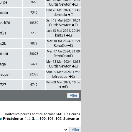
ulipe
7666
CurtisNewton
Dim 26 Mai 2024, 13:45
isski
7340
denisski
Sam 18 Mai 2024, 10:51
teck76
10380
CurtisNewton
Lun 13 Mai 2024, 20:34
mf31
7230
kmf31
Mar 30 Avr 2024, 18:59
is2b
9878
RenoOo
Mer 17 Avr 2024, 21:09
isski
20078
RenoOo
Mer 13 Mar 2024, 12:35
ega
5421
CurtisNewton
Sam 09 Mar 2024, 17:53
esquel
22383
lefresquel
Ven 08 Mar 2024, 10:36
z727
6740
rr
Toutes les heures sont au format GMT + 2 Heures
Précédente
1
3
100
101
102
Suivante
ge
,
2
,
, ...
,
,