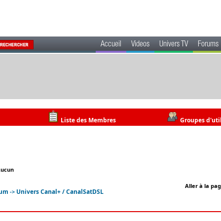
Accueil
Videos
Univers TV
Forums
Liste des Membres
Groupes d'uti
Aucun
Aller à la pa
rum
Univers Canal+ / CanalSatDSL
->