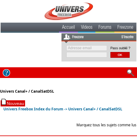
Accueil
Videos
Forums
Freezone
Freezone
S'inscrire
Pass oublié ?
Univers Canal+ / CanalSatDSL
Univers Freebox Index du Forum
Univers Canal+ / CanalSatDSL
->
Marquez tous les sujets comme lus