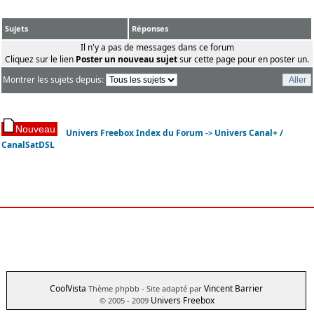
Sujets
Réponses
Il n'y a pas de messages dans ce forum
Cliquez sur le lien
Poster un nouveau sujet
sur cette page pour en poster un.
Montrer les sujets depuis:
Univers Freebox Index du Forum
Univers Canal+ /
->
CanalSatDSL
CoolVista
Vincent Barrier
Thème phpbb
- Site adapté par
Univers Freebox
© 2005 - 2009