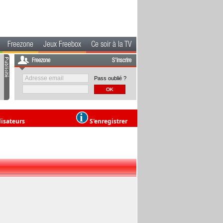
Freezone
Jeux Freebox
Ce soir à la TV
Freezone
S'inscrire
Pass oublié ?
lisateurs
S'enregistrer