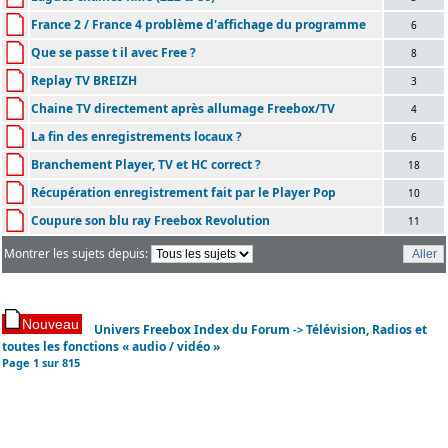
France 2 / France 4 problème d'affichage du programme
6
Que se passe t il avec Free ?
8
Replay TV BREIZH
3
Chaine TV directement après allumage Freebox/TV
4
La fin des enregistrements locaux ?
6
Branchement Player, TV et HC correct ?
18
Récupération enregistrement fait par le Player Pop
10
Coupure son blu ray Freebox Revolution
11
Montrer les sujets depuis:
Univers Freebox Index du Forum
Télévision, Radios et
->
toutes les fonctions « audio / vidéo »
Page
1
sur
815