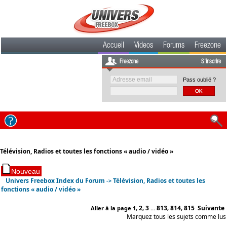
Accueil
Videos
Forums
Freezone
Freezone
S'inscrire
Pass oublié ?
Télévision, Radios et toutes les fonctions « audio / vidéo »
Univers Freebox Index du Forum
Télévision, Radios et toutes les
->
fonctions « audio / vidéo »
2
3
813
814
815
Suivante
Aller à la page
1
,
,
...
,
,
Marquez tous les sujets comme lus