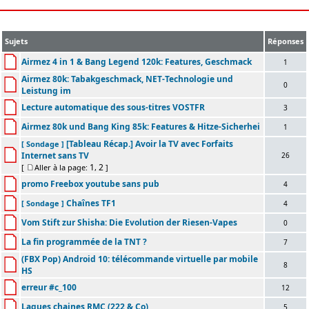
Sujets
Réponses
Airmez 4 in 1 & Bang Legend 120k: Features, Geschmack
1
Airmez 80k: Tabakgeschmack, NET-Technologie und
0
Leistung im
Lecture automatique des sous-titres VOSTFR
3
Airmez 80k und Bang King 85k: Features & Hitze-Sicherhei
1
[Tableau Récap.] Avoir la TV avec Forfaits
[ Sondage ]
Internet sans TV
26
1
2
[
Aller à la page:
,
]
promo Freebox youtube sans pub
4
Chaînes TF1
[ Sondage ]
4
Vom Stift zur Shisha: Die Evolution der Riesen-Vapes
0
La fin programmée de la TNT ?
7
(FBX Pop) Android 10: télécommande virtuelle par mobile
8
HS
erreur #c_100
12
Lagues chaines RMC (222 & Co)
5