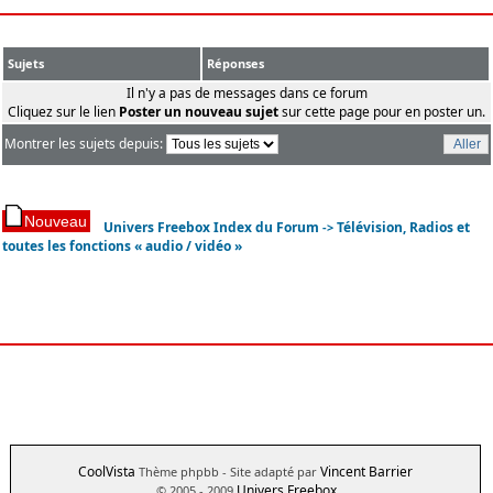
Sujets
Réponses
Il n'y a pas de messages dans ce forum
Cliquez sur le lien
Poster un nouveau sujet
sur cette page pour en poster un.
Montrer les sujets depuis:
Univers Freebox Index du Forum
Télévision, Radios et
->
toutes les fonctions « audio / vidéo »
CoolVista
Vincent Barrier
Thème phpbb
- Site adapté par
Univers Freebox
© 2005 - 2009