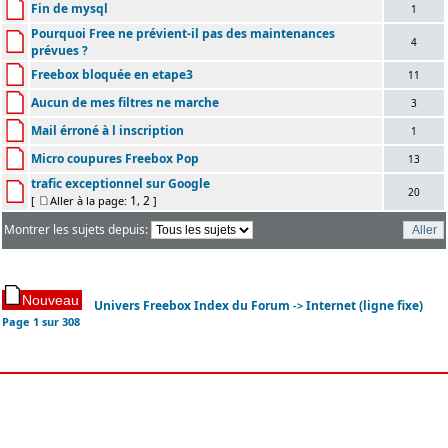
Fin de mysql
1
Pourquoi Free ne prévient-il pas des maintenances
4
prévues ?
Freebox bloquée en etape3
11
Aucun de mes filtres ne marche
3
Mail érroné à l inscription
1
Micro coupures Freebox Pop
13
trafic exceptionnel sur Google
20
1
2
[
Aller à la page:
,
]
Montrer les sujets depuis:
Univers Freebox Index du Forum
Internet (ligne fixe)
->
Page
1
sur
308