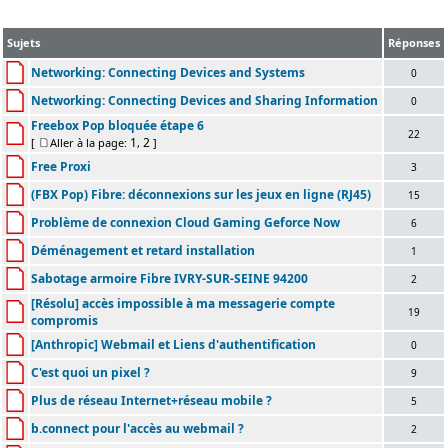
Sujets
Réponses
Networking: Connecting Devices and Systems
0
Networking: Connecting Devices and Sharing Information
0
Freebox Pop bloquée étape 6
22
1
2
[
Aller à la page:
,
]
Free Proxi
3
(FBX Pop) Fibre: déconnexions sur les jeux en ligne (RJ45)
15
Problème de connexion Cloud Gaming Geforce Now
6
Déménagement et retard installation
1
Sabotage armoire Fibre IVRY-SUR-SEINE 94200
2
[Résolu] accès impossible à ma messagerie compte
19
compromis
[Anthropic] Webmail et Liens d'authentification
0
C'est quoi un pixel ?
9
Plus de réseau Internet+réseau mobile ?
5
b.connect pour l'accès au webmail ?
2