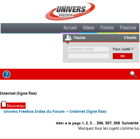
Accueil
Videos
Forums
Freezone
Freezone
S'inscrire
Pass oublié ?
Internet (ligne fixe)
Univers Freebox Index du Forum
Internet (ligne fixe)
->
2
3
306
307
308
Suivante
Aller à la page
1
,
,
...
,
,
Marquez tous les sujets comme lus