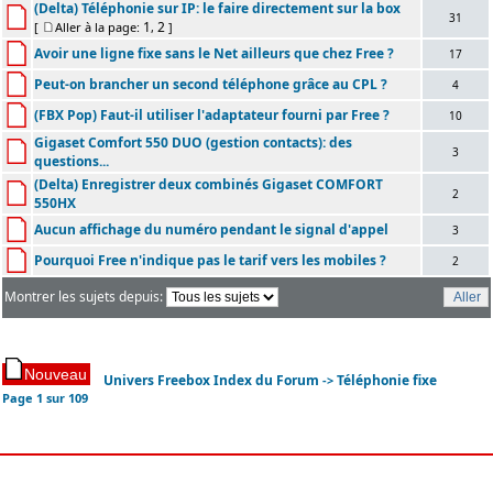
(Delta) Téléphonie sur IP: le faire directement sur la box
31
1
2
[
Aller à la page:
,
]
Avoir une ligne fixe sans le Net ailleurs que chez Free ?
17
Peut-on brancher un second téléphone grâce au CPL ?
4
(FBX Pop) Faut-il utiliser l'adaptateur fourni par Free ?
10
Gigaset Comfort 550 DUO (gestion contacts): des
3
questions...
(Delta) Enregistrer deux combinés Gigaset COMFORT
2
550HX
Aucun affichage du numéro pendant le signal d'appel
3
Pourquoi Free n'indique pas le tarif vers les mobiles ?
2
Montrer les sujets depuis:
Univers Freebox Index du Forum
Téléphonie fixe
->
Page
1
sur
109