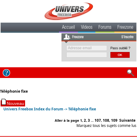
Accueil
Videos
Forums
Freezone
Freezone
S'inscrire
Pass oublié ?
Téléphonie fixe
Univers Freebox Index du Forum
Téléphonie fixe
->
2
3
107
108
109
Suivante
Aller à la page
1
,
,
...
,
,
Marquez tous les sujets comme lus