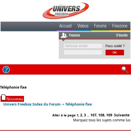
Accueil
Videos
Forums
Freezone
Freezone
S'inscrire
Pass oublié ?
Téléphonie fixe
Univers Freebox Index du Forum
Téléphonie fixe
->
2
3
107
108
109
Suivante
Aller à la page
1
,
,
...
,
,
Marquez tous les sujets comme lus