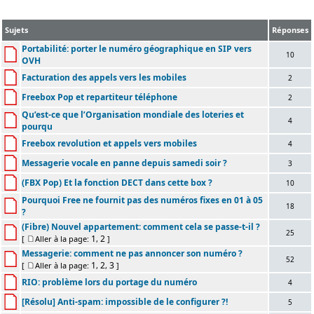
Sujets
Réponses
Portabilité: porter le numéro géographique en SIP vers
10
OVH
Facturation des appels vers les mobiles
2
Freebox Pop et repartiteur téléphone
2
Qu’est-ce que l’Organisation mondiale des loteries et
4
pourqu
Freebox revolution et appels vers mobiles
4
Messagerie vocale en panne depuis samedi soir ?
3
(FBX Pop) Et la fonction DECT dans cette box ?
10
Pourquoi Free ne fournit pas des numéros fixes en 01 à 05
18
?
(Fibre) Nouvel appartement: comment cela se passe-t-il ?
25
1
2
[
Aller à la page:
,
]
Messagerie: comment ne pas annoncer son numéro ?
52
1
2
3
[
Aller à la page:
,
,
]
RIO: problème lors du portage du numéro
4
[Résolu] Anti-spam: impossible de le configurer ?!
5