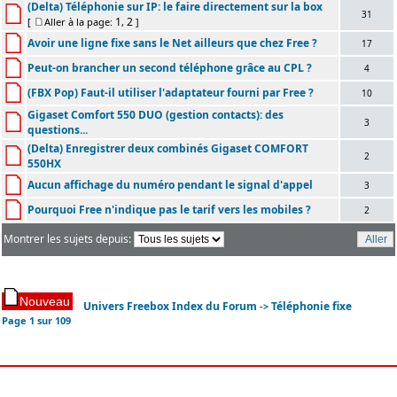
(Delta) Téléphonie sur IP: le faire directement sur la box
31
1
2
[
Aller à la page:
,
]
Avoir une ligne fixe sans le Net ailleurs que chez Free ?
17
Peut-on brancher un second téléphone grâce au CPL ?
4
(FBX Pop) Faut-il utiliser l'adaptateur fourni par Free ?
10
Gigaset Comfort 550 DUO (gestion contacts): des
3
questions...
(Delta) Enregistrer deux combinés Gigaset COMFORT
2
550HX
Aucun affichage du numéro pendant le signal d'appel
3
Pourquoi Free n'indique pas le tarif vers les mobiles ?
2
Montrer les sujets depuis:
Univers Freebox Index du Forum
Téléphonie fixe
->
Page
1
sur
109