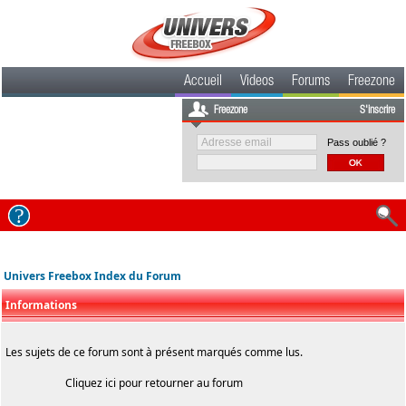
Accueil
Videos
Forums
Freezone
Freezone
S'inscrire
Pass oublié ?
Univers Freebox Index du Forum
Informations
Les sujets de ce forum sont à présent marqués comme lus.
Cliquez
ici
pour retourner au forum