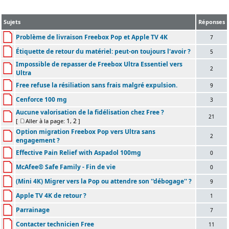
Sujets
Réponses
Problème de livraison Freebox Pop et Apple TV 4K
7
Étiquette de retour du matériel: peut-on toujours l'avoir ?
5
Impossible de repasser de Freebox Ultra Essentiel vers
2
Ultra
Free refuse la résiliation sans frais malgré expulsion.
9
Cenforce 100 mg
3
Aucune valorisation de la fidélisation chez Free ?
21
1
2
[
Aller à la page:
,
]
Option migration Freebox Pop vers Ultra sans
2
engagement ?
Effective Pain Relief with Aspadol 100mg
0
McAfee® Safe Family - Fin de vie
0
(Mini 4K) Migrer vers la Pop ou attendre son ''débogage'' ?
9
Apple TV 4K de retour ?
1
Parrainage
7
Contacter technicien Free
11