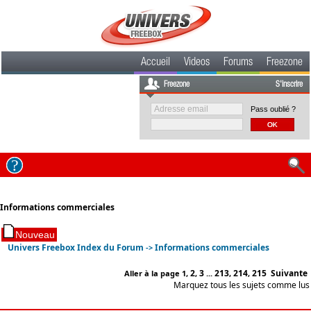
Accueil
Videos
Forums
Freezone
Freezone
S'inscrire
Pass oublié ?
Informations commerciales
Univers Freebox Index du Forum
Informations commerciales
->
2
3
213
214
215
Suivante
Aller à la page
1
,
,
...
,
,
Marquez tous les sujets comme lus