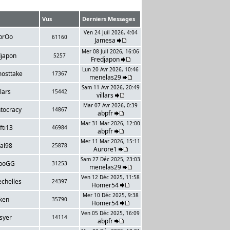
Vus
Derniers Messages
Ven 24 Juil 2026, 4:04
brOo
61160
Jamesa
Mer 08 Juil 2026, 16:06
djapon
5257
Fredjapon
Lun 20 Avr 2026, 10:46
mosttake
17367
menelas29
Sam 11 Avr 2026, 20:49
llars
15442
villars
Mar 07 Avr 2026, 0:39
tocracy
14867
abpfr
Mar 31 Mar 2026, 12:00
fti13
46984
abpfr
Mer 11 Mar 2026, 15:11
fal98
25878
Aurore1
Sam 27 Déc 2025, 23:03
rboGG
31253
menelas29
Ven 12 Déc 2025, 11:58
echelles
24397
Homer54
Mer 10 Déc 2025, 9:38
ken
35790
Homer54
Ven 05 Déc 2025, 16:09
syer
14114
abpfr