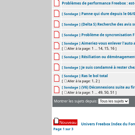
Problèmes de performance Freebox : est-ce
Panne qui dure depuis le 06/
[ Sondage ]
(Delta S) Recherche des avis s
[ Sondage ]
Problème de syncronisation F
[ Sondage ]
Aimeriez-vous enlever l'auto 
[ Sondage ]
1
14
15
16
[
Aller à la page:
...
,
,
]
Résiliation ou déménagement
[ Sondage ]
Je suis condamné à rester chez
[ Sondage ]
Ras le bol total
[ Sondage ]
1
2
[
Aller à la page:
,
]
(V6) Déconnexions suite au fi
[ Sondage ]
1
49
50
51
[
Aller à la page:
...
,
,
]
Montrer les sujets depuis:
Univers Freebox Index du Fo
Page
1
sur
3