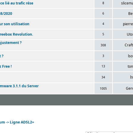
 lié au trafic rése
slicem
8
08/2020
Be
6
ur son utilisation
pierr
4
reebox Revolution.
Uto
5
ajustement ?
Craf
308
 ?
lso
3
 Free !
to
13
Is
34
rmware 3.1.1 du Server
Ger
1005
rum
Ligne ADSL2+
->