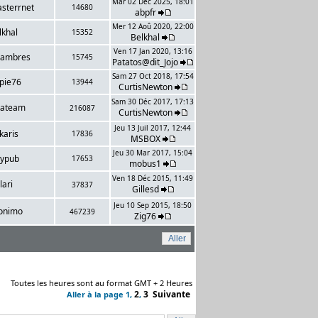
Mar 02 Déc 2025, 18:01
asterrnet
14680
abpfr
Mer 12 Aoû 2020, 22:00
lkhal
15352
Belkhal
Ven 17 Jan 2020, 13:16
eambres
15745
Patatos@dit_Jojo
Sam 27 Oct 2018, 17:54
pie76
13944
CurtisNewton
Sam 30 Déc 2017, 17:13
tateam
216087
CurtisNewton
Jeu 13 Juil 2017, 12:44
karis
17836
MSBOX
Jeu 30 Mar 2017, 15:04
nypub
17653
mobus1
Ven 18 Déc 2015, 11:49
lari
37837
Gillesd
Jeu 10 Sep 2015, 18:50
onimo
467239
Zig76
Toutes les heures sont au format GMT + 2 Heures
2
3
Suivante
Aller à la page
1
,
,