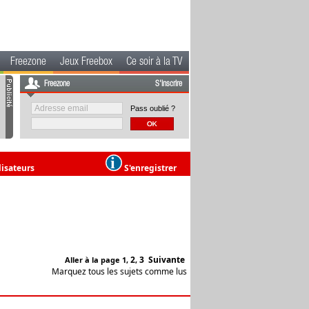
Freezone
Jeux Freebox
Ce soir à la TV
Freezone
S'inscrire
Pass oublié ?
lisateurs
S'enregistrer
2
3
Suivante
Aller à la page
1
,
,
Marquez tous les sujets comme lus