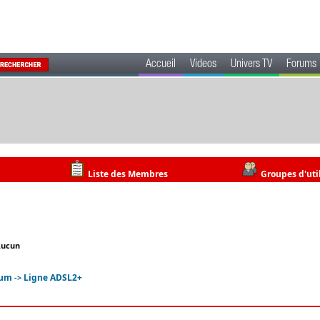
Accueil
Videos
Univers TV
Forums
Liste des Membres
Groupes d'uti
Aucun
rum
Ligne ADSL2+
->