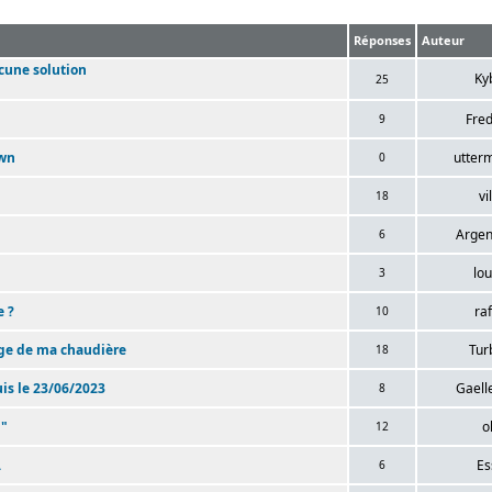
Réponses
Auteur
ucune solution
Ky
25
Fre
9
own
utter
0
vi
18
Argen
6
lou
3
 ?
ra
10
ge de ma chaudière
Tu
18
uis le 23/06/2023
Gaell
8
 "
o
12
.
Es
6