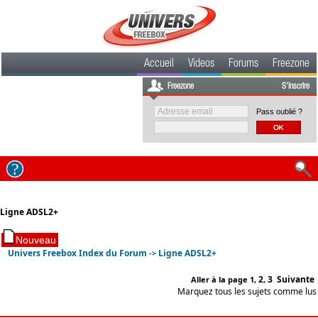
Accueil
Videos
Forums
Freezone
Freezone
S'inscrire
Pass oublié ?
Ligne ADSL2+
Univers Freebox Index du Forum
Ligne ADSL2+
->
2
3
Suivante
Aller à la page
1
,
,
Marquez tous les sujets comme lus