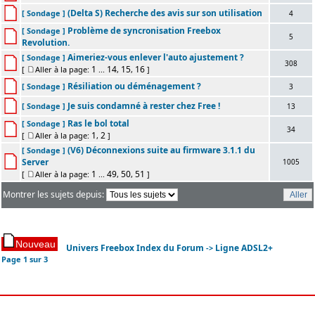
(Delta S) Recherche des avis sur son utilisation
[ Sondage ]
4
Problème de syncronisation Freebox
[ Sondage ]
5
Revolution.
Aimeriez-vous enlever l'auto ajustement ?
[ Sondage ]
308
1
14
15
16
[
Aller à la page:
...
,
,
]
Résiliation ou déménagement ?
[ Sondage ]
3
Je suis condamné à rester chez Free !
[ Sondage ]
13
Ras le bol total
[ Sondage ]
34
1
2
[
Aller à la page:
,
]
(V6) Déconnexions suite au firmware 3.1.1 du
[ Sondage ]
Server
1005
1
49
50
51
[
Aller à la page:
...
,
,
]
Montrer les sujets depuis:
Univers Freebox Index du Forum
Ligne ADSL2+
->
Page
1
sur
3