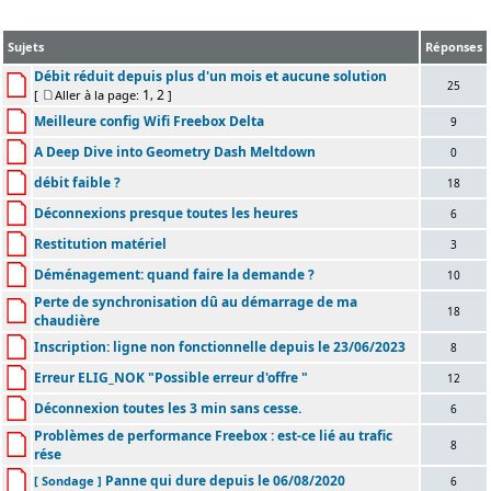
Sujets
Réponses
Débit réduit depuis plus d'un mois et aucune solution
25
1
2
[
Aller à la page:
,
]
Meilleure config Wifi Freebox Delta
9
A Deep Dive into Geometry Dash Meltdown
0
débit faible ?
18
Déconnexions presque toutes les heures
6
Restitution matériel
3
Déménagement: quand faire la demande ?
10
Perte de synchronisation dû au démarrage de ma
18
chaudière
Inscription: ligne non fonctionnelle depuis le 23/06/2023
8
Erreur ELIG_NOK "Possible erreur d'offre "
12
Déconnexion toutes les 3 min sans cesse.
6
Problèmes de performance Freebox : est-ce lié au trafic
8
rése
Panne qui dure depuis le 06/08/2020
[ Sondage ]
6