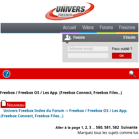
Accueil
Videos
Forums
Freezone
Freezone
S'inscrire
Pass oublié ?
Freebox / Freebox OS / Les App. (Freebox Connect, Freebox Files...)
Univers Freebox Index du Forum
Freebox / Freebox OS / Les App.
->
(Freebox Connect, Freebox Files...)
2
3
580
581
582
Suivante
Aller à la page
1
,
,
...
,
,
Marquez tous les sujets comme lus