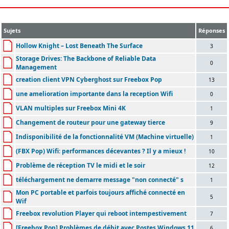
Sujets
Réponses
Hollow Knight – Lost Beneath The Surface
3
Storage Drives: The Backbone of Reliable Data
0
Management
creation client VPN Cyberghost sur Freebox Pop
13
une amelioration importante dans la reception Wifi
0
VLAN multiples sur Freebox Mini 4K
1
Changement de routeur pour une gateway tierce
9
Indisponibilité de la fonctionnalité VM (Machine virtuelle)
1
(FBX Pop) Wifi: performances décevantes ? Il y a mieux !
10
Problème de réception TV le midi et le soir
12
téléchargement ne demarre message "non connecté" s
1
Mon PC portable et parfois toujours affiché connecté en
5
Wif
Freebox revolution Player qui reboot intempestivement
7
[Freebox Pop] Problèmes de débit avec Postes Windows 11
6