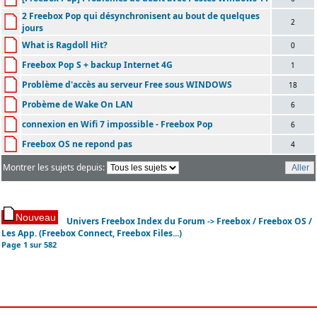
2 Freebox Pop qui désynchronisent au bout de quelques
2
jours
What is Ragdoll Hit?
0
Freebox Pop S + backup Internet 4G
1
Problème d'accès au serveur Free sous WINDOWS
18
Probème de Wake On LAN
6
connexion en Wifi 7 impossible - Freebox Pop
6
Freebox OS ne repond pas
4
Montrer les sujets depuis:
Univers Freebox Index du Forum
Freebox / Freebox OS /
->
Les App. (Freebox Connect, Freebox Files...)
Page
1
sur
582