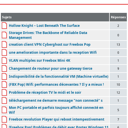
Sujets
Réponses
Hollow Knight – Lost Beneath The Surface
2
Storage Drives: The Backbone of Reliable Data
0
Management
creation client VPN Cyberghost sur Freebox Pop
13
une amelioration importante dans la reception Wifi
0
VLAN multiples sur Freebox Mini 4K
1
Changement de routeur pour une gateway tierce
9
Indisponibilité de la fonctionnalité VM (Machine virtuelle)
1
(FBX Pop) Wifi: performances décevantes ? Il y a mieux !
10
Problème de réception TV le midi et le soir
12
téléchargement ne demarre message "non connecté" s
1
Mon PC portable et parfois toujours affiché connecté en
5
Wif
Freebox revolution Player qui reboot intempestivement
7
[Freebox Pop] Problèmes de débit avec Postes Windows 11
6