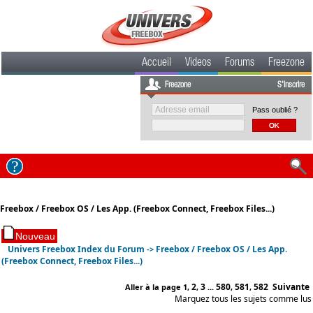
Accueil
Videos
Forums
Freezone
Freezone
S'inscrire
Pass oublié ?
Freebox / Freebox OS / Les App. (Freebox Connect, Freebox Files...)
Univers Freebox Index du Forum
Freebox / Freebox OS / Les App.
->
(Freebox Connect, Freebox Files...)
2
3
580
581
582
Suivante
Aller à la page
1
,
,
...
,
,
Marquez tous les sujets comme lus