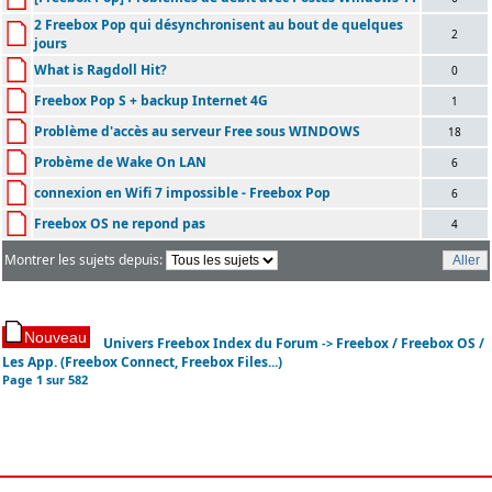
2 Freebox Pop qui désynchronisent au bout de quelques
2
jours
What is Ragdoll Hit?
0
Freebox Pop S + backup Internet 4G
1
Problème d'accès au serveur Free sous WINDOWS
18
Probème de Wake On LAN
6
connexion en Wifi 7 impossible - Freebox Pop
6
Freebox OS ne repond pas
4
Montrer les sujets depuis:
Univers Freebox Index du Forum
Freebox / Freebox OS /
->
Les App. (Freebox Connect, Freebox Files...)
Page
1
sur
582