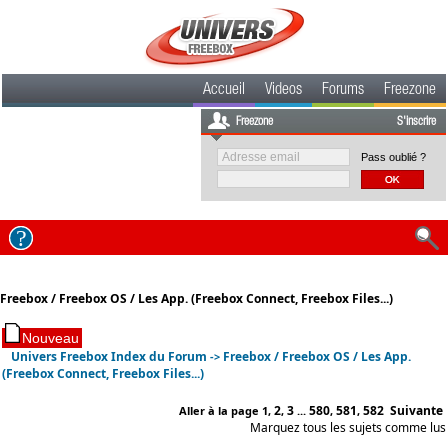
Accueil
Videos
Forums
Freezone
Freezone
S'inscrire
Pass oublié ?
Freebox / Freebox OS / Les App. (Freebox Connect, Freebox Files...)
Univers Freebox Index du Forum
Freebox / Freebox OS / Les App.
->
(Freebox Connect, Freebox Files...)
2
3
580
581
582
Suivante
Aller à la page
1
,
,
...
,
,
Marquez tous les sujets comme lus