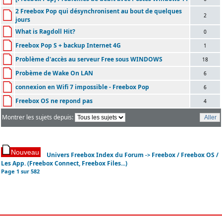
2 Freebox Pop qui désynchronisent au bout de quelques
2
jours
What is Ragdoll Hit?
0
Freebox Pop S + backup Internet 4G
1
Problème d'accès au serveur Free sous WINDOWS
18
Probème de Wake On LAN
6
connexion en Wifi 7 impossible - Freebox Pop
6
Freebox OS ne repond pas
4
Montrer les sujets depuis:
Univers Freebox Index du Forum
Freebox / Freebox OS /
->
Les App. (Freebox Connect, Freebox Files...)
Page
1
sur
582