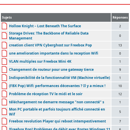
Sujets
Réponses
Hollow Knight – Lost Beneath The Surface
2
Storage Drives: The Backbone of Reliable Data
0
Management
creation client VPN Cyberghost sur Freebox Pop
13
une amelioration importante dans la reception Wifi
0
VLAN multiples sur Freebox Mini 4K
1
Changement de routeur pour une gateway tierce
9
Indisponibilité de la fonctionnalité VM (Machine virtuelle)
1
(FBX Pop) Wifi: performances décevantes ? Il y a mieux !
10
Problème de réception TV le midi et le soir
12
téléchargement ne demarre message "non connecté" s
1
Mon PC portable et parfois toujours affiché connecté en
5
Wif
Freebox revolution Player qui reboot intempestivement
7
[Freebox Pop] Problèmes de débit avec Postes Windows 11
6