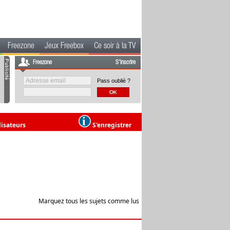
Freezone
Jeux Freebox
Ce soir à la TV
Freezone
S'inscrire
Pass oublié ?
lisateurs
S'enregistrer
Marquez tous les sujets comme lus