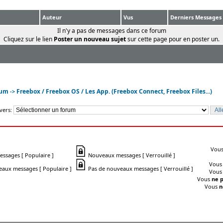
Auteur
Vus
Derniers Messages
Il n'y a pas de messages dans ce forum
Cliquez sur le lien
Poster un nouveau sujet
sur cette page pour en poster un.
rum
Freebox / Freebox OS / Les App. (Freebox Connect, Freebox Files...)
->
vers:
Vou
sages [ Populaire ]
Nouveaux messages [ Verrouillé ]
Vou
aux messages [ Populaire ]
Pas de nouveaux messages [ Verrouillé ]
Vou
Vous
ne 
Vous
n