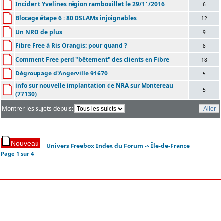
Incident Yvelines région rambouillet le 29/11/2016
6
Blocage étape 6 : 80 DSLAMs injoignables
12
Un NRO de plus
9
Fibre Free à Ris Orangis: pour quand ?
8
Comment Free perd "bêtement" des clients en Fibre
18
Dégroupage d'Angerville 91670
5
info sur nouvelle implantation de NRA sur Montereau
5
(77130)
Montrer les sujets depuis:
Univers Freebox Index du Forum
Île-de-France
->
Page
1
sur
4