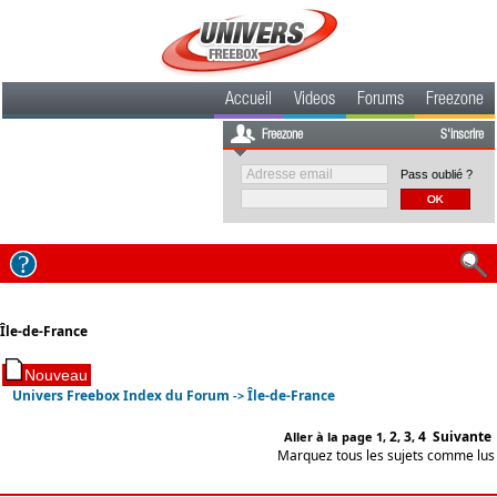
Accueil
Videos
Forums
Freezone
Freezone
S'inscrire
Pass oublié ?
Île-de-France
Univers Freebox Index du Forum
Île-de-France
->
2
3
4
Suivante
Aller à la page
1
,
,
,
Marquez tous les sujets comme lus