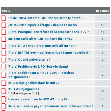
Sujets
Réponses
Fin de l'xDSL: un email de Free qui sème le doute ?!
8
(Delta) Box bloquée à l'étape 2 depuis ce matin
16
(Fibre) Pourquoi Free refuse de la proposer dans le 77 ?
10
Incident Collectif 91280 (St Pierre du Perray)
1
(Fibre) NRO TEH91: problème collectif ou non ?
6
(Fibre) RIP TDF Yvelines: Free arrive ! Bonne nouvelle !! :)
1
(Fibre) Quand arrivera-telle ?!
2
(Fibre) Problème du NRO Noisy-le-Grand
4
(Fibre) Incident sur NRO 91122BUR - services
7
indisponibles ?
DSLAM injoignables dans le sud 77
3
DSLAMs injoignables
22
1
2
[
Aller à la page:
,
]
Free non présent sur le NRO d'Antony 92
4
Haïti : à quand ce pays malheureux sera inclus au forfait ?
7