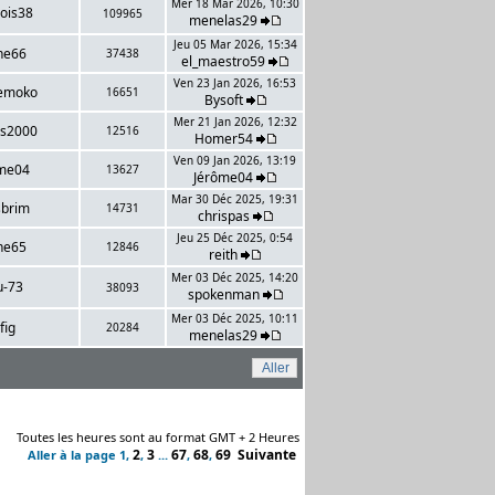
Mer 18 Mar 2026, 10:30
ois38
109965
menelas29
Jeu 05 Mar 2026, 15:34
ne66
37438
el_maestro59
Ven 23 Jan 2026, 16:53
emoko
16651
Bysoft
Mer 21 Jan 2026, 12:32
is2000
12516
Homer54
Ven 09 Jan 2026, 13:19
me04
13627
Jérôme04
Mar 30 Déc 2025, 19:31
sbrim
14731
chrispas
Jeu 25 Déc 2025, 0:54
he65
12846
reith
Mer 03 Déc 2025, 14:20
u-73
38093
spokenman
Mer 03 Déc 2025, 10:11
fig
20284
menelas29
Toutes les heures sont au format GMT + 2 Heures
2
3
67
68
69
Suivante
Aller à la page
1
,
,
...
,
,