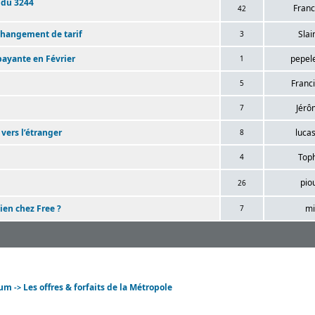
 du 3244
Franc
42
 changement de tarif
Slai
3
 payante en Février
pepel
1
Franc
5
Jérô
7
 vers l’étranger
luca
8
Top
4
pio
26
ien chez Free ?
mi
7
rum
Les offres & forfaits de la Métropole
->