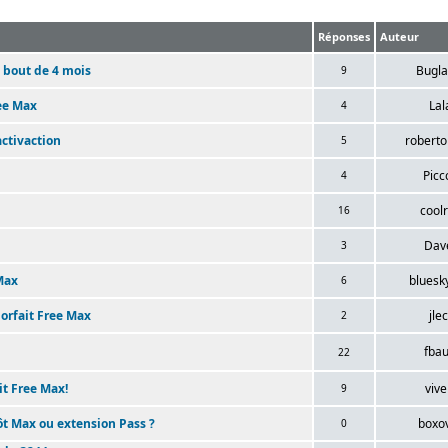
Réponses
Auteur
 bout de 4 mois
Bugla
9
ree Max
Lal
4
activaction
roberto
5
Picc
4
cool
16
Dav
3
Max
bluesk
6
Forfait Free Max
jle
2
fbau
22
it Free Max!
vive
9
ôt Max ou extension Pass ?
boxo
0