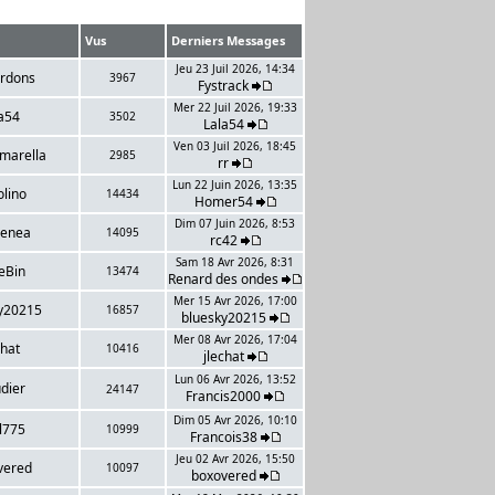
Vus
Derniers Messages
Jeu 23 Juil 2026, 14:34
rdons
3967
Fystrack
Mer 22 Juil 2026, 19:33
a54
3502
Lala54
Ven 03 Juil 2026, 18:45
marella
2985
rr
Lun 22 Juin 2026, 13:35
olino
14434
Homer54
Dim 07 Juin 2026, 8:53
renea
14095
rc42
Sam 18 Avr 2026, 8:31
eBin
13474
Renard des ondes
Mer 15 Avr 2026, 17:00
y20215
16857
bluesky20215
Mer 08 Avr 2026, 17:04
chat
10416
jlechat
Lun 06 Avr 2026, 13:52
dier
24147
Francis2000
Dim 05 Avr 2026, 10:10
l775
10999
Francois38
Jeu 02 Avr 2026, 15:50
vered
10097
boxovered