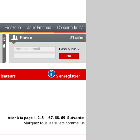
Freezone
Jeux Freebox
Ce soir à la TV
Freezone
S'inscrire
Pass oublié ?
lisateurs
S'enregistrer
2
3
67
68
69
Suivante
Aller à la page
1
,
,
...
,
,
Marquez tous les sujets comme lus