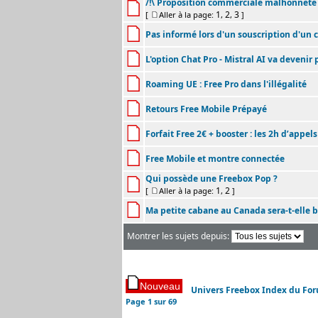
/!\ Proposition commerciale malhonnête
1
2
3
[
Aller à la page:
,
,
]
Pas informé lors d'un souscription d'un
L'option Chat Pro - Mistral AI va devenir
Roaming UE : Free Pro dans l'illégalité
Retours Free Mobile Prépayé
Forfait Free 2€ + booster : les 2h d’appels
Free Mobile et montre connectée
Qui possède une Freebox Pop ?
1
2
[
Aller à la page:
,
]
Ma petite cabane au Canada sera-t-elle b
Montrer les sujets depuis:
Univers Freebox Index du Fo
Page
1
sur
69