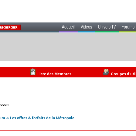
Accueil
Videos
Univers TV
Forums
Liste des Membres
Groupes d'uti
Aucun
rum
Les offres & forfaits de la Métropole
->