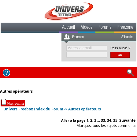
Accueil
Videos
Forums
Freezone
Freezone
S'inscrire
Pass oublié ?
Autres opérateurs
Univers Freebox Index du Forum
Autres opérateurs
->
2
3
33
34
35
Suivante
Aller à la page
1
,
,
...
,
,
Marquez tous les sujets comme lus