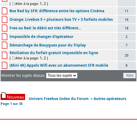
1
2
[
Aller à la page:
,
]
Box Red by SFR: différence entre les options Cinéma
11
Orange: Livebox 5 + plusieurs box TV + 3 forfaits mobiles
16
Free ou Red: le débit est très différent...
18
Impossible de changer d'opérateur
2
Démarchage de Bouygues pour du Triplay
7
Résiliation du forfait gratuit impossible en ligne
20
1
2
[
Aller à la page:
,
]
(Mini 4K) Appels Wifi avec un abonnement SFR mobile
8
Montrer les sujets depuis:
Univers Freebox Index du Forum
Autres opérateurs
->
Page
1
sur
35