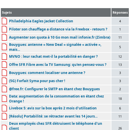
Sujets
Réponses
Philadelphia Eagles Jacket Collection
4
Piloter son chauffage a distance via la Freebox - retours ?
1
Augmenter son quota à 10 Go mon mail infonie.fr (Zimbra)
11
Bouygues: antenne « New Deal » signalée « activée »,
5
mais...
MVNO : leur rachat met-il la portabilité en danger ?
12
Offre SFR Fibre avec la TV Samsung: qu'en pensez-vous ?
13
Bouygues: comment localiser une antenne ?
3
(5G) Forfait Syma pour pas cher !
3
@free.fr: Configurer le SMTP en étant chez Bouygues
2
Data: augmentation de la consommation en étant chez
18
Orange !
Livebox 5: avis sur la box après 2 mois d'utilisation
6
[Résolu] Portabilité: se rétracter avant les 14 jours...
11
Deux employés chez SFR détruisent le téléphone d'un
client
26