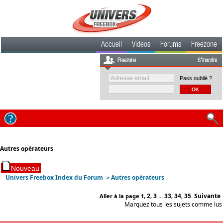
Accueil
Videos
Forums
Freezone
Freezone
S'inscrire
Pass oublié ?
Autres opérateurs
Univers Freebox Index du Forum
Autres opérateurs
->
2
3
33
34
35
Suivante
Aller à la page
1
,
,
...
,
,
Marquez tous les sujets comme lus