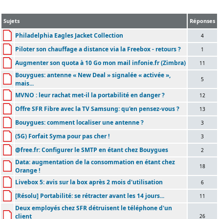
Sujets
Réponses
Philadelphia Eagles Jacket Collection
4
Piloter son chauffage a distance via la Freebox - retours ?
1
Augmenter son quota à 10 Go mon mail infonie.fr (Zimbra)
11
Bouygues: antenne « New Deal » signalée « activée »,
5
mais...
MVNO : leur rachat met-il la portabilité en danger ?
12
Offre SFR Fibre avec la TV Samsung: qu'en pensez-vous ?
13
Bouygues: comment localiser une antenne ?
3
(5G) Forfait Syma pour pas cher !
3
@free.fr: Configurer le SMTP en étant chez Bouygues
2
Data: augmentation de la consommation en étant chez
18
Orange !
Livebox 5: avis sur la box après 2 mois d'utilisation
6
[Résolu] Portabilité: se rétracter avant les 14 jours...
11
Deux employés chez SFR détruisent le téléphone d'un
client
26