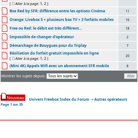
1
2
[
Aller à la page:
,
]
Box Red by SFR: différence entre les options Cinéma
11
Orange: Livebox 5 + plusieurs box TV + 3 forfaits mobiles
16
Free ou Red: le débit est très différent...
18
Impossible de changer d'opérateur
2
Démarchage de Bouygues pour du Triplay
7
Résiliation du forfait gratuit impossible en ligne
20
1
2
[
Aller à la page:
,
]
(Mini 4K) Appels Wifi avec un abonnement SFR mobile
8
Montrer les sujets depuis:
Univers Freebox Index du Forum
Autres opérateurs
->
Page
1
sur
35