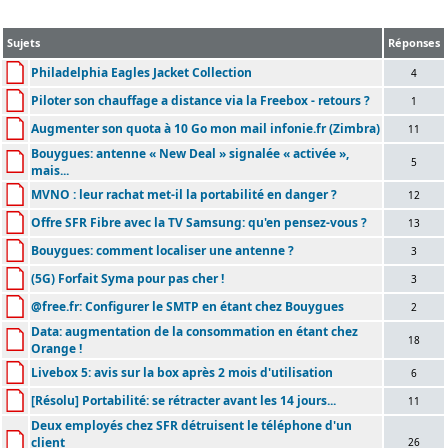
Sujets
Réponses
Philadelphia Eagles Jacket Collection
4
Piloter son chauffage a distance via la Freebox - retours ?
1
Augmenter son quota à 10 Go mon mail infonie.fr (Zimbra)
11
Bouygues: antenne « New Deal » signalée « activée »,
5
mais...
MVNO : leur rachat met-il la portabilité en danger ?
12
Offre SFR Fibre avec la TV Samsung: qu'en pensez-vous ?
13
Bouygues: comment localiser une antenne ?
3
(5G) Forfait Syma pour pas cher !
3
@free.fr: Configurer le SMTP en étant chez Bouygues
2
Data: augmentation de la consommation en étant chez
18
Orange !
Livebox 5: avis sur la box après 2 mois d'utilisation
6
[Résolu] Portabilité: se rétracter avant les 14 jours...
11
Deux employés chez SFR détruisent le téléphone d'un
client
26