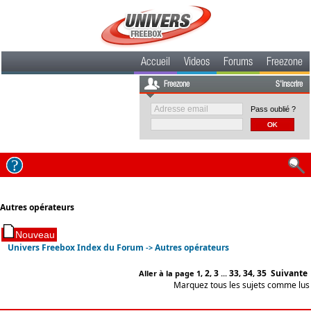
Accueil
Videos
Forums
Freezone
Freezone
S'inscrire
Pass oublié ?
Autres opérateurs
Univers Freebox Index du Forum
Autres opérateurs
->
2
3
33
34
35
Suivante
Aller à la page
1
,
,
...
,
,
Marquez tous les sujets comme lus