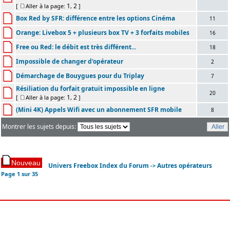
1
2
[
Aller à la page:
,
]
Box Red by SFR: différence entre les options Cinéma
11
Orange: Livebox 5 + plusieurs box TV + 3 forfaits mobiles
16
Free ou Red: le débit est très différent...
18
Impossible de changer d'opérateur
2
Démarchage de Bouygues pour du Triplay
7
Résiliation du forfait gratuit impossible en ligne
20
1
2
[
Aller à la page:
,
]
(Mini 4K) Appels Wifi avec un abonnement SFR mobile
8
Montrer les sujets depuis:
Univers Freebox Index du Forum
Autres opérateurs
->
Page
1
sur
35