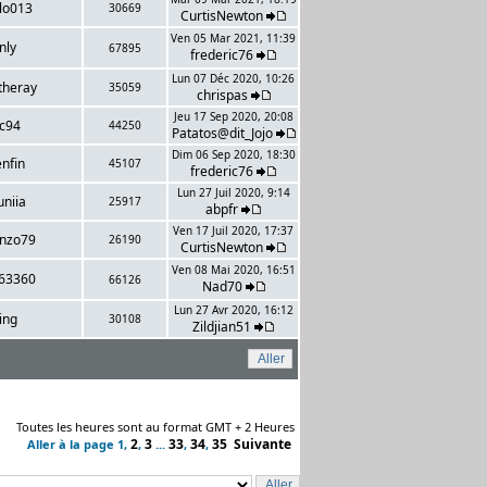
clo013
30669
CurtisNewton
Ven 05 Mar 2021, 11:39
nly
67895
frederic76
Lun 07 Déc 2020, 10:26
theray
35059
chrispas
Jeu 17 Sep 2020, 20:08
ac94
44250
Patatos@dit_Jojo
Dim 06 Sep 2020, 18:30
nfin
45107
frederic76
Lun 27 Juil 2020, 9:14
uniia
25917
abpfr
Ven 17 Juil 2020, 17:37
enzo79
26190
CurtisNewton
Ven 08 Mai 2020, 16:51
i63360
66126
Nad70
Lun 27 Avr 2020, 16:12
ing
30108
Zildjian51
Toutes les heures sont au format GMT + 2 Heures
2
3
33
34
35
Suivante
Aller à la page
1
,
,
...
,
,