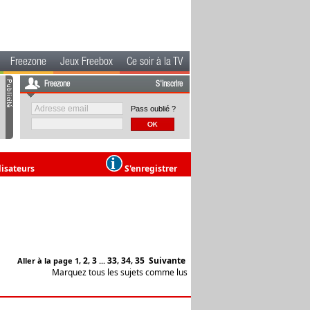
Freezone
Jeux Freebox
Ce soir à la TV
Freezone
S'inscrire
Pass oublié ?
lisateurs
S'enregistrer
2
3
33
34
35
Suivante
Aller à la page
1
,
,
...
,
,
Marquez tous les sujets comme lus