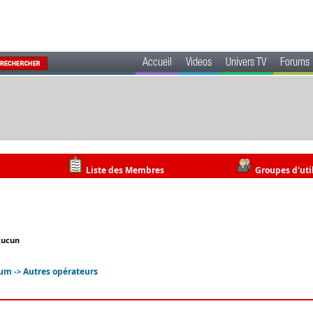
Accueil
Videos
Univers TV
Forums
Liste des Membres
Groupes d'uti
Aucun
rum
Autres opérateurs
->