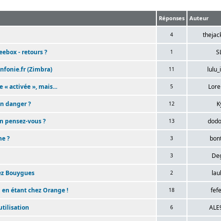
Réponses
Auteur
thejac
4
eebox - retours ?
S
1
nfonie.fr (Zimbra)
lulu_
11
« activée », mais...
Lor
5
en danger ?
K
12
en pensez-vous ?
dod
13
ne ?
bon
3
De
3
hez Bouygues
lau
2
en étant chez Orange !
fef
18
utilisation
ALE
6