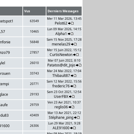
Vus
Derniers Messages
Mer 11 Mar 2026, 13:45
ketspot1
63549
Pelot62
Lun 09 Mar 2026, 14:15
L57
10465
Alpha1
Sam 15 Nov 2025, 17:28
infonie
56848
menelas29
Mer 15 Juin 2022, 15:12
enzo79
27857
CurtisNewton
Mar 07 Juin 2022, 8:10
ylel
26010
Patatos@dit_Jojo
Mar 24 Mai 2022, 17:04
orouen
33743
Thibault87
Sam 12 Mar 2022, 15:56
tempi
20771
frederic76
Sam 23 Oct 2021, 12:54
glace
29193
UserFBX
Ven 23 Avr 2021, 10:37
laufe
29759
reglis06
Mar 13 Avr 2021, 22:12
edu83
43409
Stéphane_ping
Lun 29 Mar 2021, 9:28
91600
26306
ALE91600
Mar 09 Mar 2021, 18:19