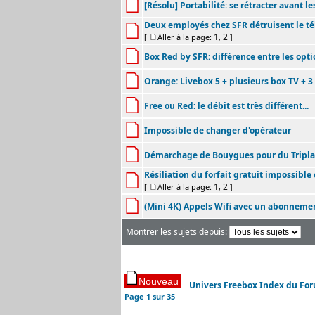
[Résolu] Portabilité: se rétracter avant les
Deux employés chez SFR détruisent le té
1
2
[
Aller à la page:
,
]
Box Red by SFR: différence entre les op
Orange: Livebox 5 + plusieurs box TV + 3
Free ou Red: le débit est très différent...
Impossible de changer d'opérateur
Démarchage de Bouygues pour du Tripl
Résiliation du forfait gratuit impossible
1
2
[
Aller à la page:
,
]
(Mini 4K) Appels Wifi avec un abonneme
Montrer les sujets depuis:
Univers Freebox Index du Fo
Page
1
sur
35