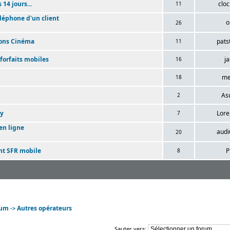
 14 jours...
clo
11
léphone d'un client
o
26
tions Cinéma
pats
11
 forfaits mobiles
j
16
me
18
As
2
ay
Lor
7
 en ligne
aud
20
nt SFR mobile
P
8
rum
Autres opérateurs
->
Sauter vers: