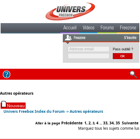
Accueil
Videos
Forums
Freezone
Freezone
S'inscrire
Pass oublié ?
Autres opérateurs
Univers Freebox Index du Forum
Autres opérateurs
->
Précédente
1
2
4
33
34
35
Suivante
Aller à la page
,
,
3
,
...
,
,
Marquez tous les sujets comme lus