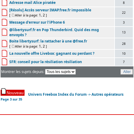
Adresse mail Alice piratée
8
[Résolu] Accès serveur IMAP.free.fr impossible
22
1
2
[
Aller à la page:
,
]
Message d'erreur sur l'iPhone 6
3
@libertysurf.fr en Pop Thunderbird. Quid des msg
13
envoyés ?
Boite libertysurf: la rattacher à une @free.fr
28
1
2
[
Aller à la page:
,
]
La nouvelle offre Livebox: gagnant ou perdant ?
10
SFR: conseil pour la résiliation résiliation
7
Montrer les sujets depuis:
Univers Freebox Index du Forum
Autres opérateurs
->
Page
3
sur
35