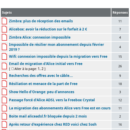
Sujets
Réponses
Zimbra: plus de réception des emails
11
Alicebox: avoir la réduction sur le forfait à 2 €
7
Zimbra Alice: connexion impossible
4
Impossible de résilier mon abonnement depuis février
4
2019 ?
Wifi: connexion impossible depuis la migration vers Free
15
Email de migration d'Alice initial vers Free
26
1
2
[
Aller à la page:
,
]
Recherches des offres avec le câble....
9
Résiliation et menace de la part de Free
18
Show Hello d'Orange: peu d'annonces
3
Passage forcé d'Alice ADSL vers la Freebox Crystal
12
La migration des abonnements Alice vers Free est en cours
11
Boite mail aliceadsl.fr bloquée depuis 2 mois
2
Après retour d'expérience chez RED voici chez Sosh
16