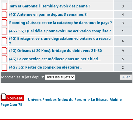
Tarn et Garonne: il semble y avoir des panne ?
3
(4G) Antenne en panne depuis 3 semaines ?!
4
Roaming (Suisse): est-ce la catastrophe dans tout le pays ?
3
(4G / 5G) Quel délais pour avoir une activation complète ?
1
(4G) Bretagne: vers une dégradation volontaire du réseau
6
?
(4G) Orléans (à 20 Kms): bridage du débit vers 21h30
9
(4G) La connexion est médiocre dans un petit bled...
5
(4G / 5G) Pertes de connexion aléatoires...
2
Montrer les sujets depuis:
Univers Freebox Index du Forum
Le Réseau Mobile
->
Page
2
sur
78