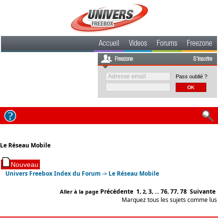
Accueil
Videos
Forums
Freezone
Freezone
S'inscrire
Pass oublié ?
Le Réseau Mobile
Univers Freebox Index du Forum
Le Réseau Mobile
->
Précédente
1
3
76
77
78
Suivante
Aller à la page
,
2
,
, ...
,
,
Marquez tous les sujets comme lus