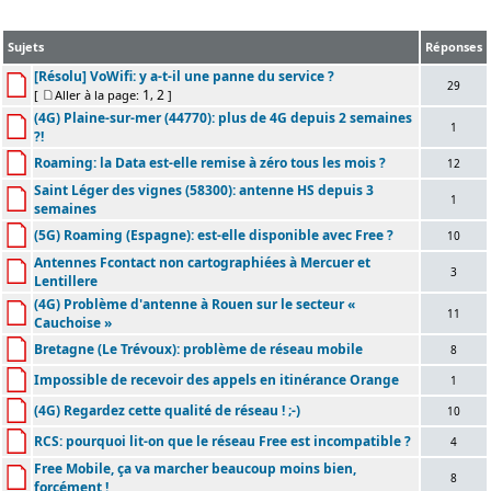
Sujets
Réponses
[Résolu] VoWifi: y a-t-il une panne du service ?
29
1
2
[
Aller à la page:
,
]
(4G) Plaine-sur-mer (44770): plus de 4G depuis 2 semaines
1
?!
Roaming: la Data est-elle remise à zéro tous les mois ?
12
Saint Léger des vignes (58300): antenne HS depuis 3
1
semaines
(5G) Roaming (Espagne): est-elle disponible avec Free ?
10
Antennes Fcontact non cartographiées à Mercuer et
3
Lentillere
(4G) Problème d'antenne à Rouen sur le secteur «
11
Cauchoise »
Bretagne (Le Trévoux): problème de réseau mobile
8
Impossible de recevoir des appels en itinérance Orange
1
(4G) Regardez cette qualité de réseau ! ;-)
10
RCS: pourquoi lit-on que le réseau Free est incompatible ?
4
Free Mobile, ça va marcher beaucoup moins bien,
8
forcément !